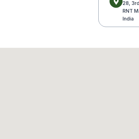
28, 3r
RNT Ma
India