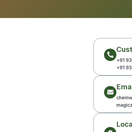
Cus
+91 9
+91 9
Emai
chemw
magicz
Loca