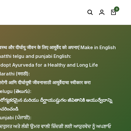
0
्वस्थ और दीर्घायु जीवन के लिए आयुर्वेद को अपनाएं Make in English
atthi telgu and punjabi English:
dopt Ayurveda for a Healthy and Long Life
arathi (मराठी):
िरोगी आणि दीर्घायुषी जीवनासाठी आयुर्वेदाचा स्वीकार करा
elugu (తెలుగు):
రోగ్యకరమైన మరియు దీర్ఘాయుష్షుగల జీవితానికి ఆయుర్వేదాన్ని
చరించండి
unjabi (ਪੰਜਾਬੀ):
ੰਦਰੁਸਤ ਅਤੇ ਲੰਬੀ ਉਮਰ ਵਾਲੀ ਜ਼ਿੰਦਗੀ ਲਈ ਆਯੁਰਵੇਦ ਨੂੰ ਅਪਣਾਓ