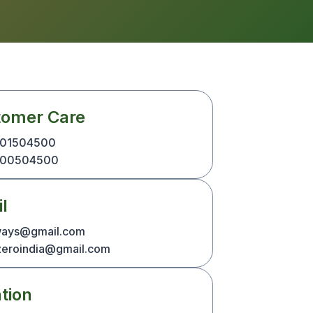
tomer Care
301504500
300504500
l
ays@gmail.com
eroindia@gmail.com
tion