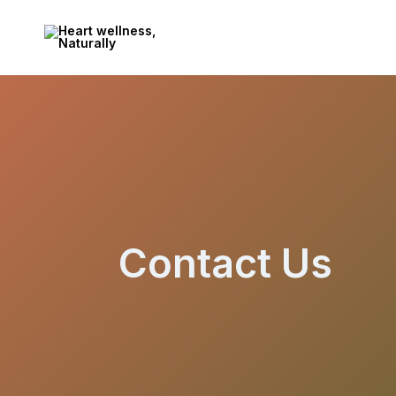
Heart
True
wellness,
Healing
Naturally
Comes
From
Nature-
Ayurveda…
Contact Us