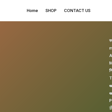
Home
SHOP
CONTACT US
स
m
A
M
न
T
ఆ
ఆ
P
ਤ